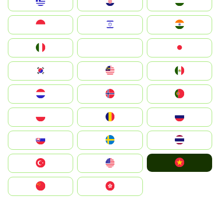
Greece
Hrvatska
Magyarország
Indonesia
Israel
India
Italia
JA
Japan
South Korea
Malay
Mexico
Nederland
Norge
Portugal
Polska
România
Россия
Slovensko
Ruoŧŧa
ไทย
Vietnam
Türkiye
United States
中国
中國香港特別行政區