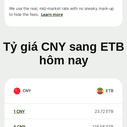
We use the real, mid-market rate with no sneaky mark-up
to hide the fees.
Learn more
Tỷ giá CNY sang ETB
hôm nay
CNY
ETB
1
CNY
23.72
ETB
5
CNY
118.58
ETB