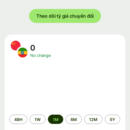
Theo dõi tỷ giá chuyển đổi
0
No change
Time
48H
1W
1M
6M
12M
5Y
period