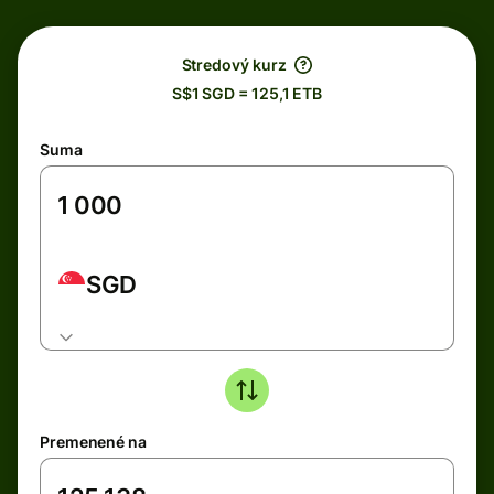
Stredový kurz
S$1 SGD = 125,1 ETB
Suma
SGD
Premenené na