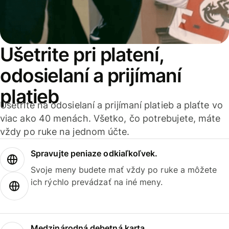
Ušetrite pri platení,
odosielaní a prijímaní
platieb
Ušetrite na odosielaní a prijímaní platieb a plaťte vo
viac ako 40 menách. Všetko, čo potrebujete, máte
vždy po ruke na jednom účte.
Spravujte peniaze odkiaľkoľvek.
Svoje meny budete mať vždy po ruke a môžete
ich rýchlo prevádzať na iné meny.
Medzinárodná debetná karta