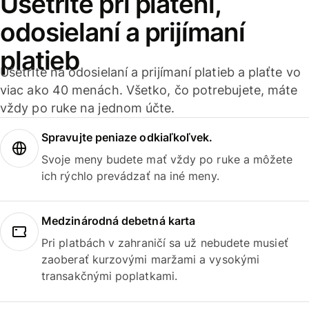
Ušetrite pri platení,
odosielaní a prijímaní
platieb
Ušetrite na odosielaní a prijímaní platieb a plaťte vo
viac ako 40 menách. Všetko, čo potrebujete, máte
vždy po ruke na jednom účte.
Spravujte peniaze odkiaľkoľvek.
Svoje meny budete mať vždy po ruke a môžete
ich rýchlo prevádzať na iné meny.
Medzinárodná debetná karta
Pri platbách v zahraničí sa už nebudete musieť
zaoberať kurzovými maržami a vysokými
transakčnými poplatkami.