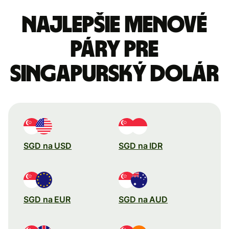
Najlepšie menové
páry pre
Singapurský dolár
SGD na USD
SGD na IDR
SGD na EUR
SGD na AUD