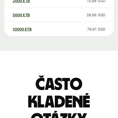
2000
ETB
15,98
SGD
5000
ETB
39,96
SGD
10000
ETB
79,91
SGD
Často
kladené