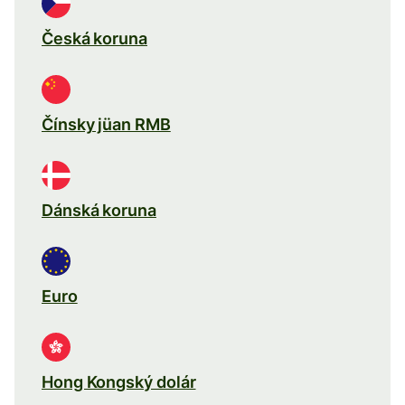
Česká koruna
Čínsky jüan RMB
Dánská koruna
Euro
Hong Kongský dolár