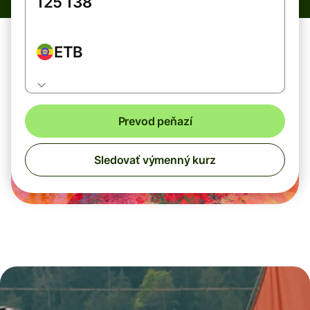
ETB
Prevod peňazí
Sledovať výmenný kurz