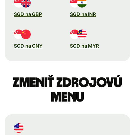
SGD na GBP
SGD na INR
SGD na CNY
SGD na MYR
Zmeniť zdrojovú
menu