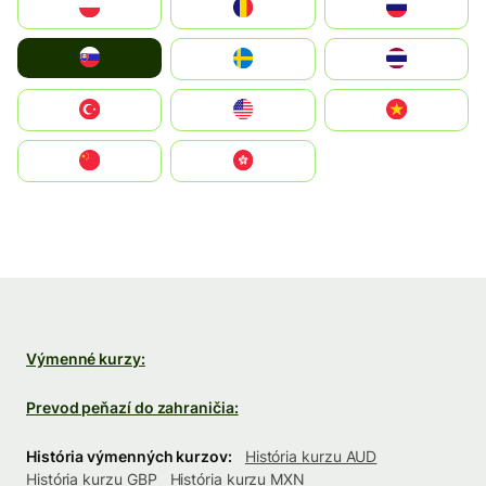
Polska
România
Россия
Slovensko
Ruoŧŧa
ไทย
Türkiye
United States
Vietnam
中国
中國香港特別行政區
Výmenné kurzy:
Prevod peňazí do zahraničia:
História výmenných kurzov:
História kurzu AUD
História kurzu GBP
História kurzu MXN