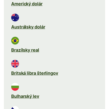
Americký dolár
Austrálsky dolár
Brazílsky real
Britská libra šterlingov
Bulharský lev