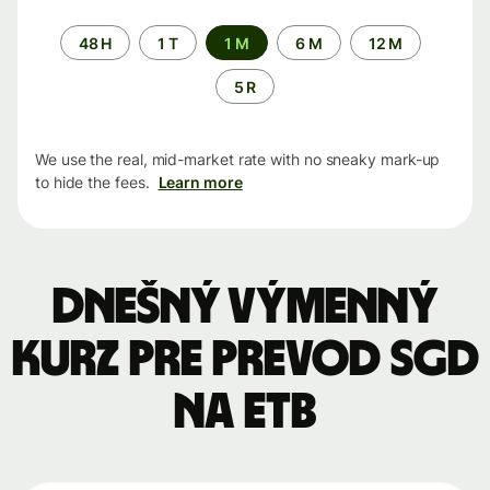
Time
48 H
1 T
1 M
6 M
12 M
period
5 R
We use the real, mid-market rate with no sneaky mark-up
to hide the fees.
Learn more
Dnešný výmenný
kurz pre prevod SGD
na ETB