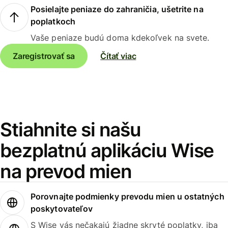
Posielajte peniaze do zahraničia, ušetrite na
poplatkoch
Vaše peniaze budú doma kdekoľvek na svete.
Zaregistrovať sa
Čítať viac
Stiahnite si našu
bezplatnú aplikáciu Wise
na prevod mien
Porovnajte podmienky prevodu mien u ostatných
poskytovateľov
S Wise vás nečakajú žiadne skryté poplatky, iba