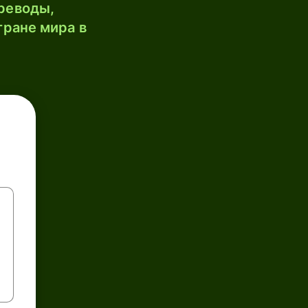
реводы,
тране мира в