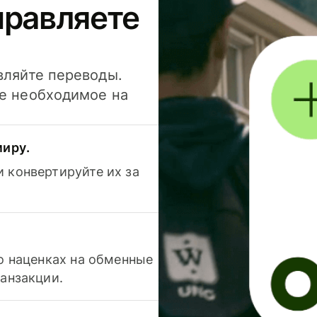
правляете
вляйте переводы.
се необходимое на
миру.
 конвертируйте их за
 о наценках на обменные
ранзакции.