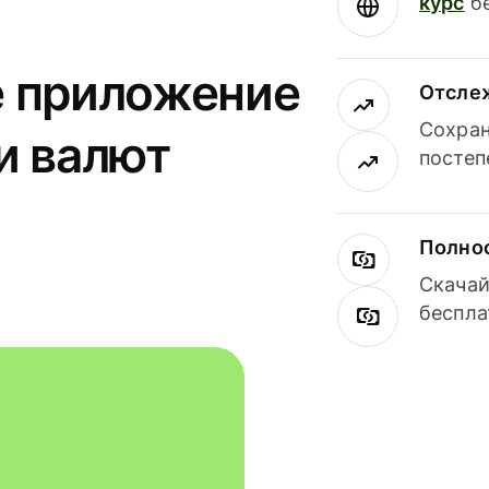
курс
бе
е приложение
Отсле
Сохран
и валют
постеп
Полнос
Скачай
беспла