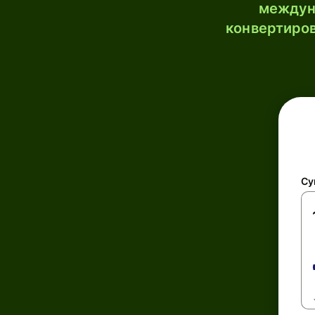
междун
конвертиров
Су