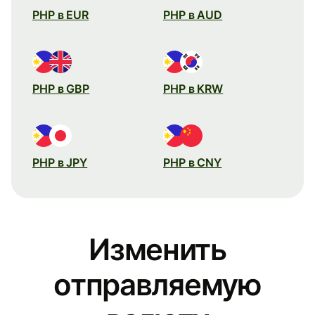
PHP в EUR
PHP в AUD
PHP в GBP
PHP в KRW
PHP в JPY
PHP в CNY
Изменить
отправляемую