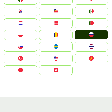
South Korea
Malay
Mexico
Nederland
Norge
Portugal
Россия
Polska
România
Slovensko
Ruoŧŧa
ไทย
Türkiye
United States
Vietnam
中国
中國香港特別行政區