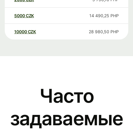
5000
CZK
14 490,25
PHP
10000
CZK
28 980,50
PHP
Часто
задаваемые