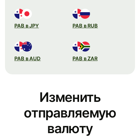
PAB в JPY
PAB в RUB
PAB в AUD
PAB в ZAR
Изменить
отправляемую
валюту