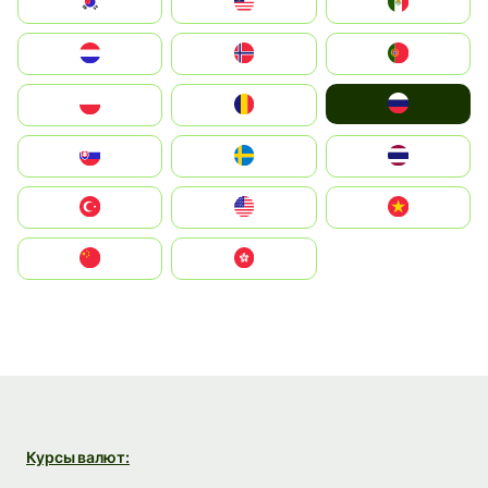
South Korea
Malay
Mexico
Nederland
Norge
Portugal
Россия
Polska
România
Slovensko
Ruoŧŧa
ไทย
Türkiye
United States
Vietnam
中国
中國香港特別行政區
Курсы валют: