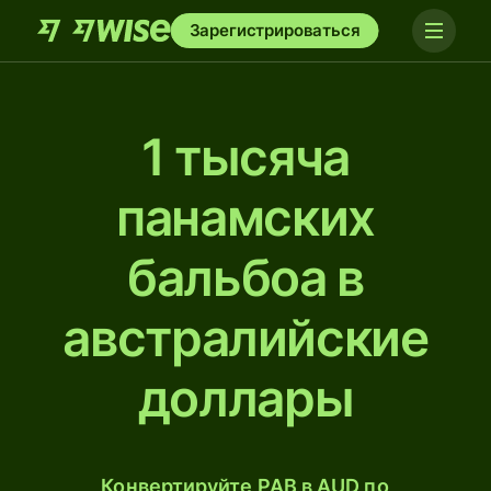
Зарегистрироваться
1 тысяча
панамских
бальбоа в
австралийские
доллары
Конвертируйте PAB в AUD по