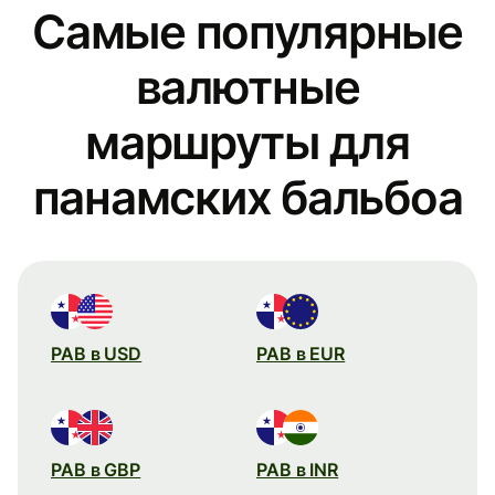
Самые популярные
валютные
маршруты для
панамских бальбоа
PAB в USD
PAB в EUR
PAB в GBP
PAB в INR