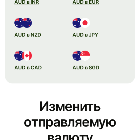
AUD в INR
AUD в EUR
AUD в NZD
AUD в JPY
AUD в CAD
AUD в SGD
Изменить
отправляемую
валюту