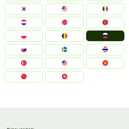
South Korea
Malay
Mexico
Nederland
Norge
Portugal
Россия
Polska
România
Slovensko
Ruoŧŧa
ไทย
Türkiye
United States
Vietnam
中国
中國香港特別行政區