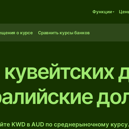
Функции
Цен
ещения о курсе
Сравнить курсы банков
 кувейтских 
ралийские до
йте KWD в AUD по среднерыночному курсу.