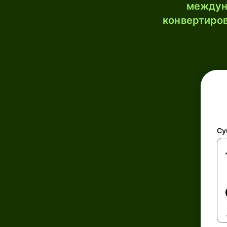
междун
конвертиров
Су