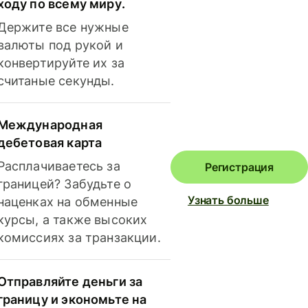
ходу по всему миру.
Держите все нужные
валюты под рукой и
конвертируйте их за
считаные секунды.
Международная
дебетовая карта
Расплачиваетесь за
Регистрация
границей? Забудьте о
Узнать больше
наценках на обменные
курсы, а также высоких
комиссиях за транзакции.
Отправляйте деньги за
границу и экономьте на