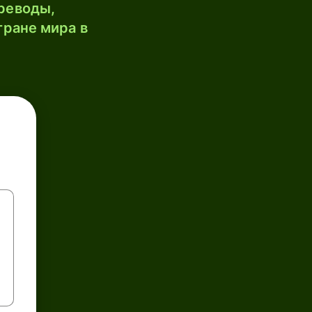
реводы,
тране мира в