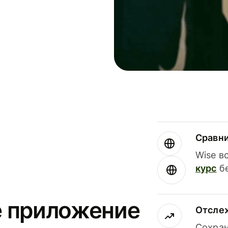
Сравн
Wise в
курс
бе
е приложение
Отсле
Сохран