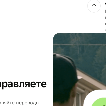
правляете
вляйте переводы.