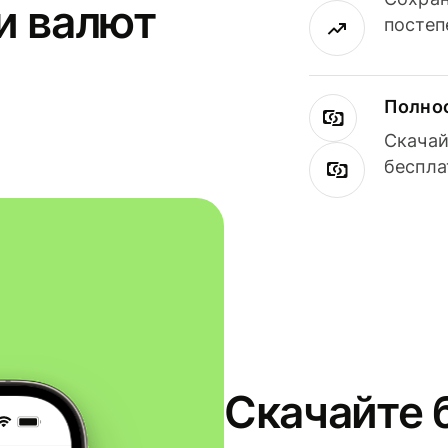
и валют
постеп
Полнос
Скачай
беспла
Скачайте 