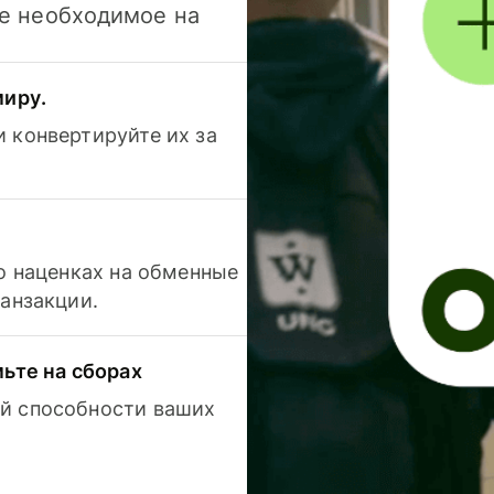
се необходимое на
миру.
 конвертируйте их за
 о наценках на обменные
ранзакции.
мьте на сборах
й способности ваших