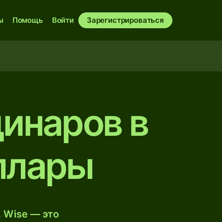
ы
Помощь
Войти
Зарегистрироваться
динаров в
ллары
 Wise — это