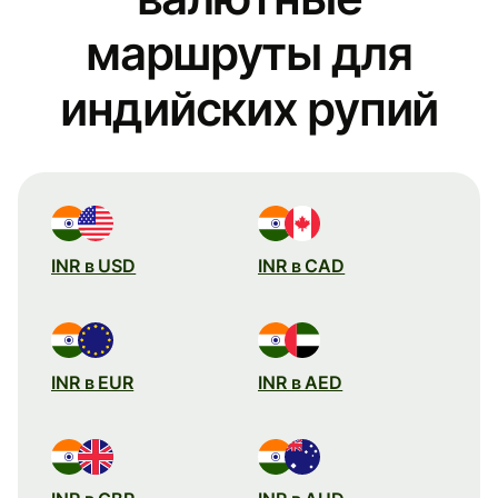
маршруты для
индийских рупий
INR в USD
INR в CAD
INR в EUR
INR в AED