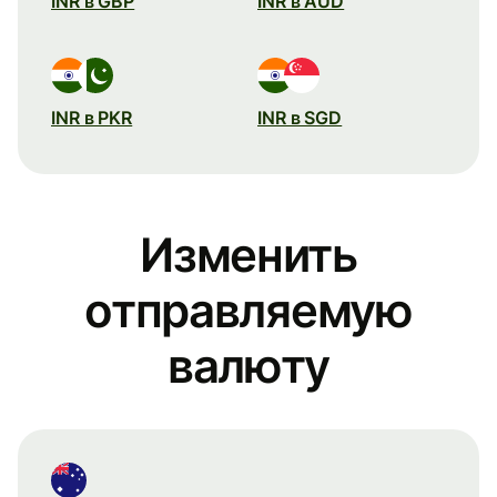
INR в GBP
INR в AUD
INR в PKR
INR в SGD
Изменить
отправляемую
валюту