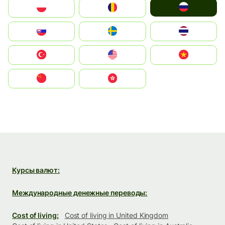
Россия
Polska
România
Slovensko
Ruoŧŧa
ไทย
Türkiye
United States
Vietnam
中国
中國香港特別行政區
Курсы валют:
Международные денежные переводы:
Cost of living:
Cost of living in United Kingdom