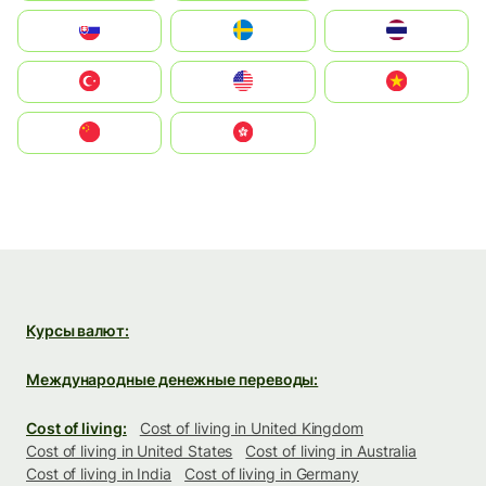
Slovensko
Ruoŧŧa
ไทย
Türkiye
United States
Vietnam
中国
中國香港特別行政區
Курсы валют:
Международные денежные переводы:
Cost of living:
Cost of living in United Kingdom
Cost of living in United States
Cost of living in Australia
Cost of living in India
Cost of living in Germany