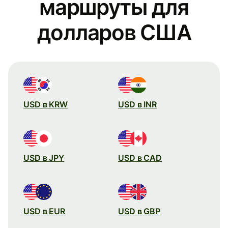
маршруты для
долларов США
USD в KRW
USD в INR
USD в JPY
USD в CAD
USD в EUR
USD в GBP