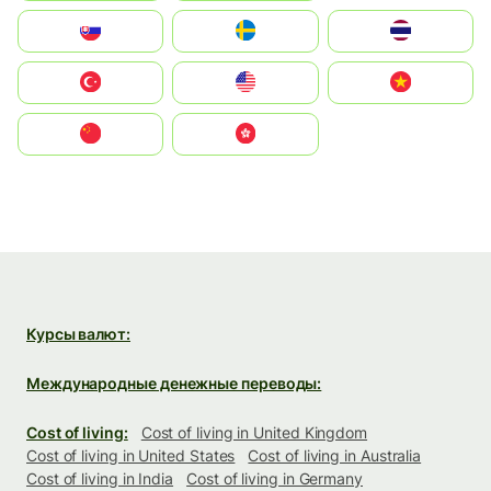
Slovensko
Ruoŧŧa
ไทย
Türkiye
United States
Vietnam
中国
中國香港特別行政區
Курсы валют:
Международные денежные переводы:
Cost of living:
Cost of living in United Kingdom
Cost of living in United States
Cost of living in Australia
Cost of living in India
Cost of living in Germany