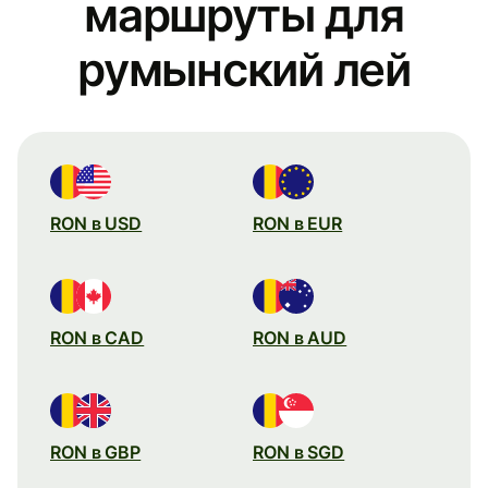
маршруты для
румынский лей
RON в USD
RON в EUR
RON в CAD
RON в AUD
RON в GBP
RON в SGD