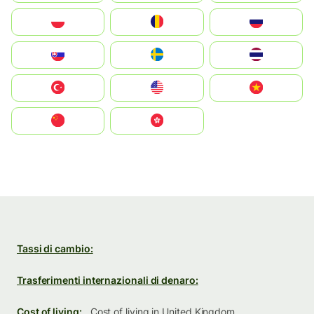
Polska
România
Россия
Slovensko
Ruoŧŧa
ไทย
Türkiye
United States
Vietnam
中国
中國香港特別行政區
Tassi di cambio:
Trasferimenti internazionali di denaro:
Cost of living:
Cost of living in United Kingdom