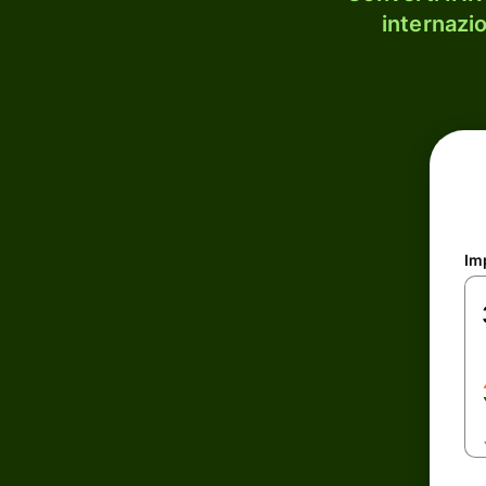
internazi
Im