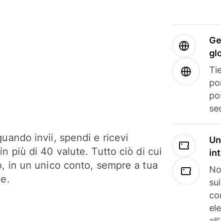
Ge
gl
Tie
po
po
se
uando invii, spendi e ricevi
Un
n più di 40 valute. Tutto ciò di cui
in
o, in un unico conto, sempre a tua
No
ne.
su
co
el
all