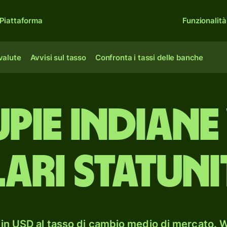
Piattaforma
Funzionalità
 valute
Avvisi sul tasso
Confronta i tassi delle banche
upie indiane
ari statuni
in USD al tasso di cambio medio di mercato. W