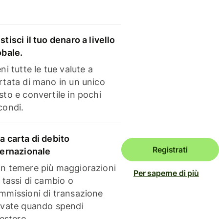
stisci il tuo denaro a livello
obale.
ni tutte le tue valute a
rtata di mano in un unico
sto e convertile in pochi
condi.
a carta di debito
Registrati
ternazionale
n temere più maggiorazioni
Per saperne di più
i tassi di cambio o
mmissioni di transazione
evate quando spendi
'estero.