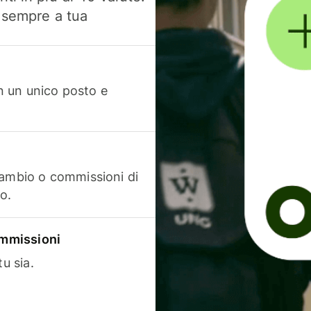
, sempre a tua
in un unico posto e
cambio o commissioni di
o.
commissioni
u sia.