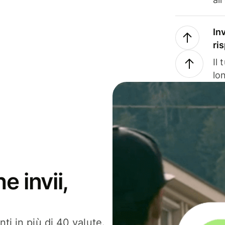
In
ri
Il
lo
e invii,
ti in più di 40 valute.