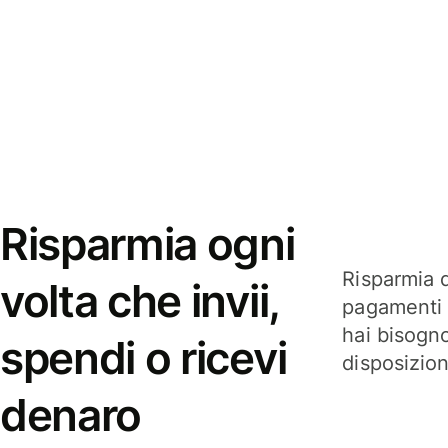
Risparmia ogni
Risparmia q
volta che invii,
pagamenti i
hai bisogn
spendi o ricevi
disposizio
denaro