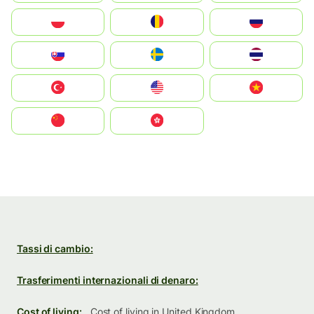
Polska
România
Россия
Slovensko
Ruoŧŧa
ไทย
Türkiye
United States
Vietnam
中国
中國香港特別行政區
Tassi di cambio:
Trasferimenti internazionali di denaro:
Cost of living:
Cost of living in United Kingdom