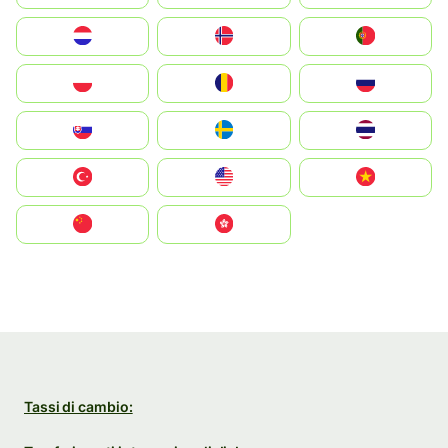
Nederland
Norge
Portugal
Polska
România
Россия
Slovensko
Ruoŧŧa
ไทย
Türkiye
United States
Vietnam
中国
中國香港特別行政區
Tassi di cambio: