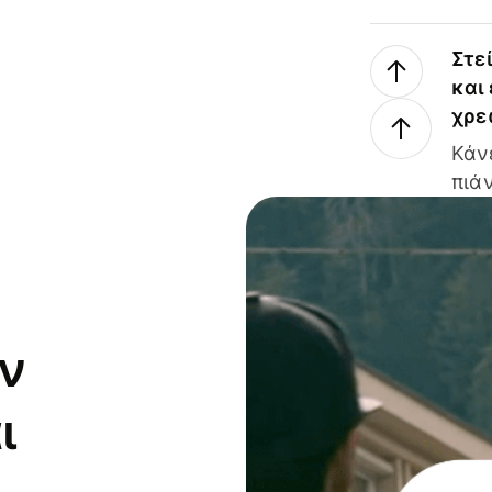
Στε
και
χρε
Κάν
πιάν
ν
ι