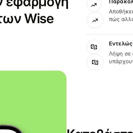
ν εφαρμογή
Παρακολ
Αποθήκευ
των Wise
πώς αλλά
Εντελώς 
Λήψη σε 
υπάρχουν