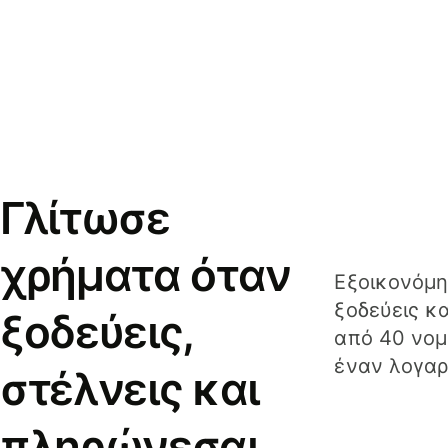
Γλίτωσε
χρήματα όταν
Εξοικονόμη
ξοδεύεις κ
ξοδεύεις,
από 40 νομ
έναν λογαρ
στέλνεις και
πληρώνεσαι