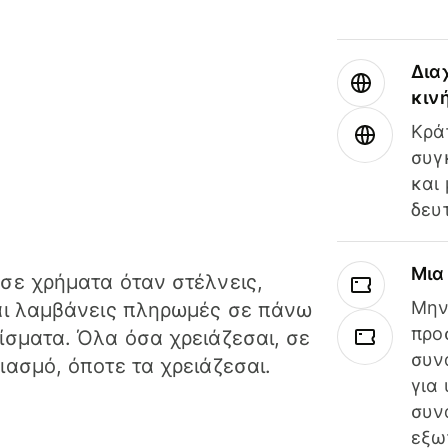
Δια
κιν
Κρά
συγ
και
δευ
Μια
σε χρήματα όταν στέλνεις,
Μην
αι λαμβάνεις πληρωμές σε πάνω
προ
ίσματα. Όλα όσα χρειάζεσαι, σε
συν
ιασμό, όποτε τα χρειάζεσαι.
για
συν
εξω