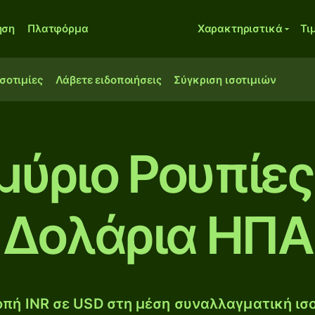
ηση
Πλατφόρμα
Χαρακτηριστικά
Τι
ισοτιμίες
Λάβετε ειδοποιήσεις
Σύγκριση ισοτιμιών
μύριο Ρουπίες 
Δολάρια ΗΠΑ
πή INR σε USD στη μέση συναλλαγματική ισο