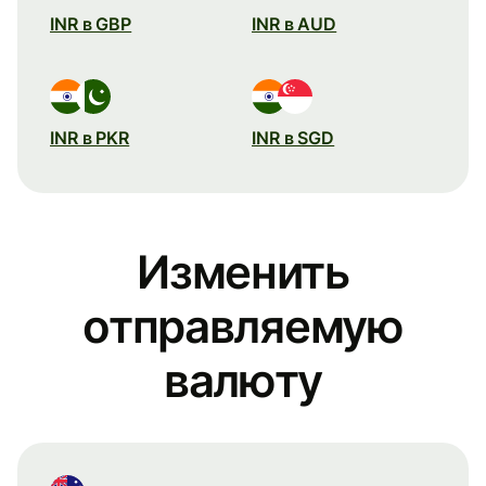
INR в GBP
INR в AUD
INR в PKR
INR в SGD
Изменить
отправляемую
валюту