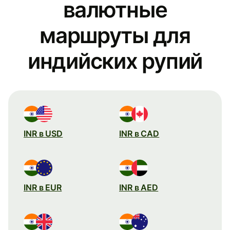
валютные
маршруты для
индийских рупий
INR в USD
INR в CAD
INR в EUR
INR в AED