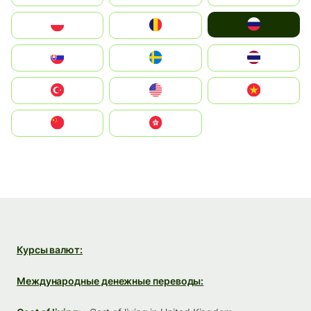
Россия
Polska
România
Slovensko
Ruoŧŧa
ไทย
Türkiye
United States
Vietnam
中国
中國香港特別行政區
Курсы валют:
Международные денежные переводы: