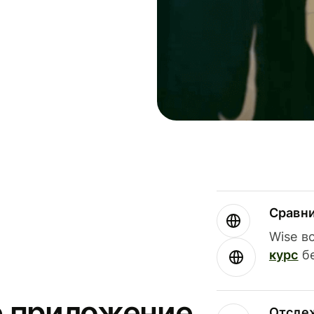
Сравн
Wise в
курс
бе
е приложение
Отсле