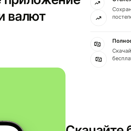
Сохран
и валют
постеп
Полнос
Скачай
беспла
Скачайте 