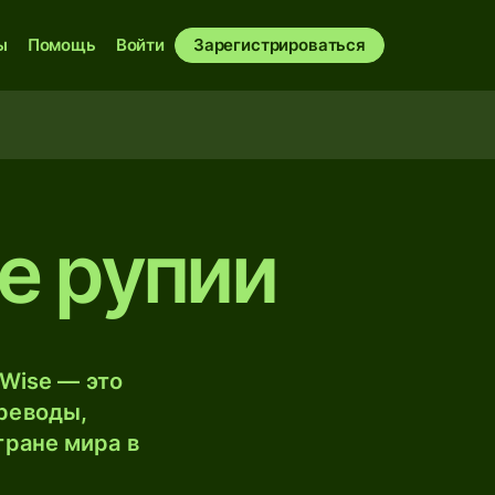
ы
Помощь
Войти
Зарегистрироваться
е рупии
Wise — это
реводы,
тране мира в