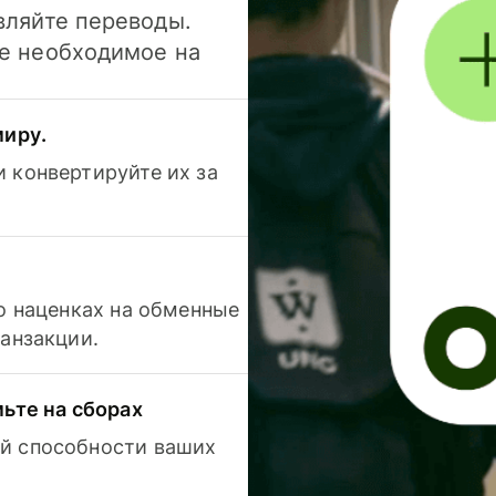
вляйте переводы.
се необходимое на
миру.
 конвертируйте их за
 о наценках на обменные
ранзакции.
мьте на сборах
й способности ваших