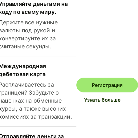
Управляйте деньгами на
ходу по всему миру.
Держите все нужные
валюты под рукой и
конвертируйте их за
считаные секунды.
Международная
дебетовая карта
Расплачиваетесь за
Регистрация
границей? Забудьте о
Узнать больше
наценках на обменные
курсы, а также высоких
комиссиях за транзакции.
Отправляйте деньги за