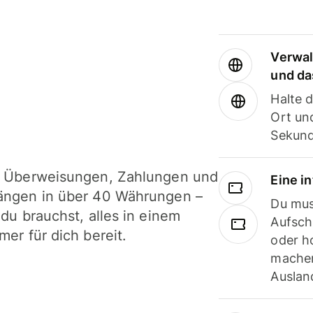
Verwal
und da
Halte 
Ort und
Sekund
i Überweisungen, Zahlungen und
Eine i
ängen in über 40 Währungen –
Du mus
 du brauchst, alles in einem
Aufsch
mer für dich bereit.
oder h
machen
Ausland