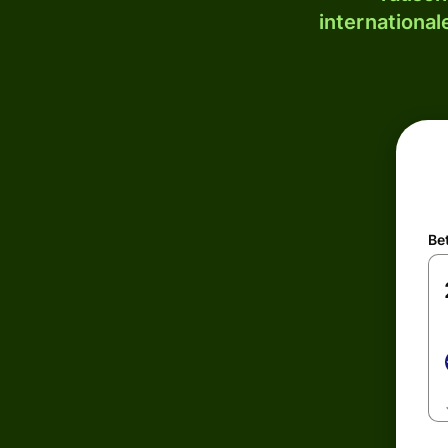
internationa
Be