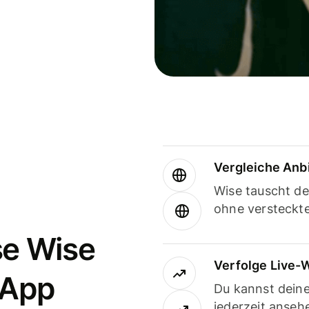
Vergleiche Anb
Wise tauscht d
ohne versteckt
se Wise
Verfolge Live-
-App
Du kannst dein
jederzeit anseh