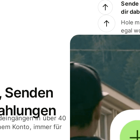
Sende 
dir da
Hole m
egal w
, Senden
ahlungen
deingängen in über 40
inem Konto, immer für