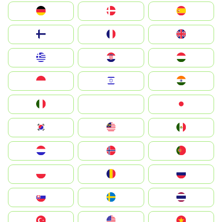
Deutschland
Denmark
España
Suomi
France
United Kingdom
Greece
Hrvatska
Magyarország
Indonesia
Israel
India
Italia
JA
Japan
South Korea
Malay
Mexico
Nederland
Norge
Portugal
Polska
România
Россия
Slovensko
Ruoŧŧa
ไทย
Türkiye
United States
Vietnam