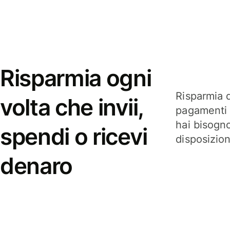
Risparmia ogni
Risparmia q
volta che invii,
pagamenti i
hai bisogn
spendi o ricevi
disposizio
denaro