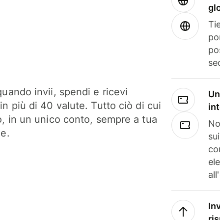
gl
Tie
po
po
se
uando invii, spendi e ricevi
Un
n più di 40 valute. Tutto ciò di cui
in
o, in un unico conto, sempre a tua
No
ne.
su
co
el
all
In
ri