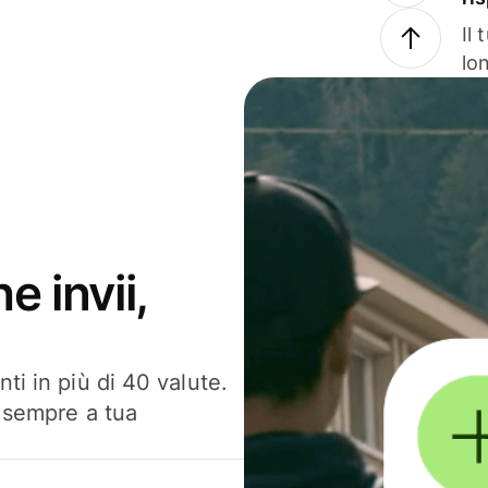
Il
lo
e invii,
ti in più di 40 valute.
, sempre a tua