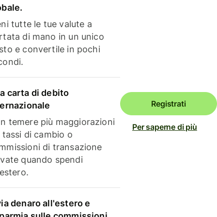
obale.
ni tutte le tue valute a
rtata di mano in un unico
sto e convertile in pochi
condi.
a carta di debito
Registrati
ternazionale
n temere più maggiorazioni
Per saperne di più
i tassi di cambio o
mmissioni di transazione
evate quando spendi
'estero.
via denaro all'estero e
sparmia sulle commissioni