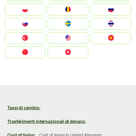
Polska
România
Россия
Slovensko
Ruoŧŧa
ไทย
Türkiye
United States
Vietnam
中国
中國香港特別行政區
Tassi di cambio:
Trasferimenti internazionali di denaro:
Cost of living:
Cost of living in United Kingdom