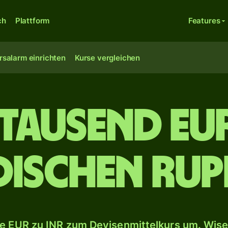
ch
Plattform
Features
rsalarm einrichten
Kurse vergleichen
­tausend Eu
dischen Rup
e EUR zu INR zum Devisenmittelkurs um. Wise 