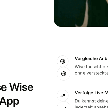
Vergleiche Anb
Wise tauscht d
ohne versteckt
se Wise
Verfolge Live-
-App
Du kannst dein
jederzeit anseh