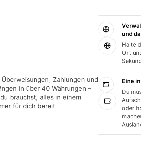
Verwal
und da
Halte 
Ort und
Sekund
i Überweisungen, Zahlungen und
Eine i
ängen in über 40 Währungen –
Du mus
 du brauchst, alles in einem
Aufsch
mer für dich bereit.
oder h
machen
Ausland