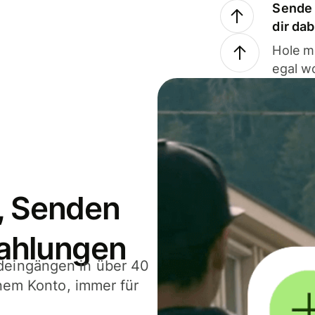
Sende 
dir da
Hole m
egal w
, Senden
ahlungen
deingängen in über 40
inem Konto, immer für