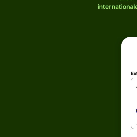
internationa
Be