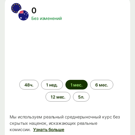
0
Без изменений
Период
48ч.
1 нед.
1 мес.
6 мес.
времени
12 мес.
5л.
Мы используем реальный среднерыночный курс без
скрытых наценок, искажающих реальные
комиссии.
Узнать больше