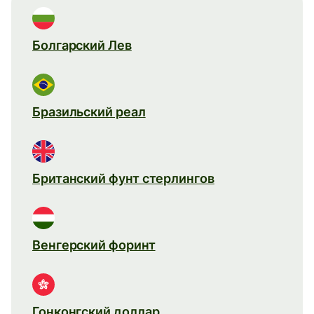
Болгарский Лев
Бразильский реал
Британский фунт стерлингов
Венгерский форинт
Гонконгский доллар