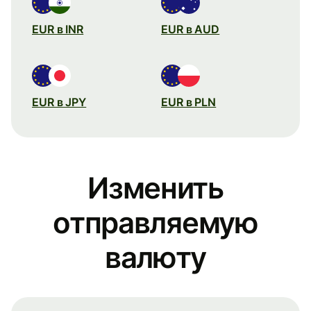
EUR в INR
EUR в AUD
EUR в JPY
EUR в PLN
Изменить
отправляемую
валюту