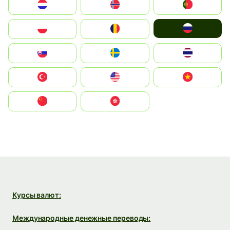
Nederland
Norge
Portugal
Россия
Polska
România
Slovensko
Ruoŧŧa
ไทย
Türkiye
United States
Vietnam
中国
中國香港特別行政區
Курсы валют:
Международные денежные переводы: