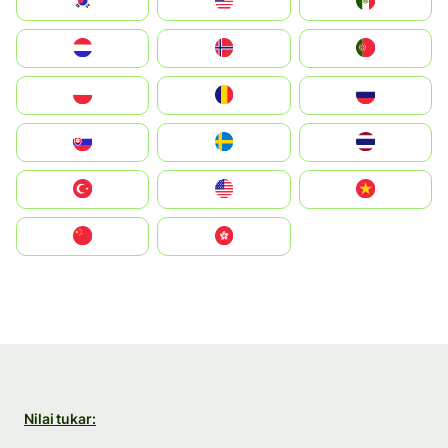
South Korea
Malay
Mexico
Nederland
Norge
Portugal
Polska
România
Россия
Slovensko
Ruoŧŧa
ไทย
Türkiye
United States
Vietnam
中国
中國香港特別行政區
Nilai tukar: