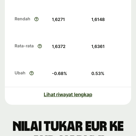
Rendah
1,6271
1,6148
Rata-rata
1,6372
1,6361
Ubah
-0.68
%
0.53
%
Lihat riwayat lengkap
Nilai tukar EUR ke