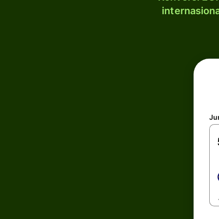
internasion
Ju