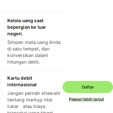
Kelola uang saat
bepergian ke luar
negeri.
Simpan mata uang Anda
di satu tempat, dan
konversikan dalam
hitungan detik.
Kartu debit
internasional
Daftar
Jangan pernah khawatir
Pelajari lebih lanjut
tentang markup nilai
tukar atau biaya
transaksi yang tinggi