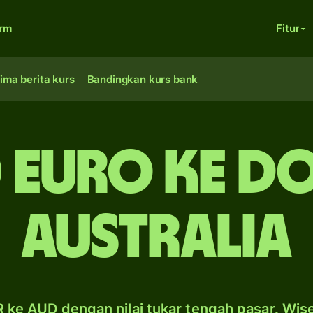
orm
Fitur
ima berita kurs
Bandingkan kurs bank
 euro ke d
Australia
 ke AUD dengan nilai tukar tengah pasar. Wis