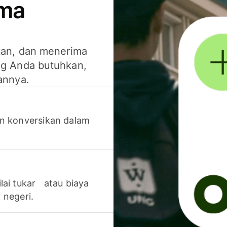
ima
kan, dan menerima
g Anda butuhkan,
annya.
n konversikan dalam
lai tukar atau biaya
 negeri.