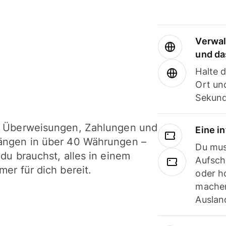
Verwal
und da
Halte 
Ort und
Sekund
i Überweisungen, Zahlungen und
Eine i
ängen in über 40 Währungen –
Du mus
 du brauchst, alles in einem
Aufsch
mer für dich bereit.
oder h
machen
Ausland