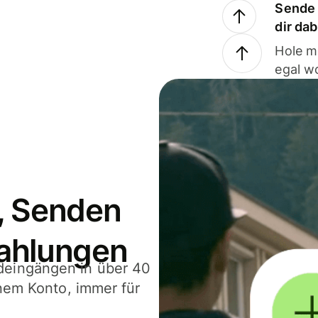
Sende 
dir da
Hole m
egal w
, Senden
ahlungen
deingängen in über 40
inem Konto, immer für