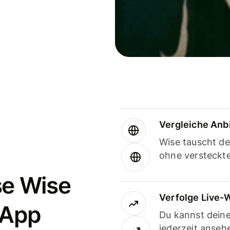
Vergleiche Anb
Wise tauscht d
ohne versteckt
se Wise
Verfolge Live-
-App
Du kannst dein
jederzeit anseh