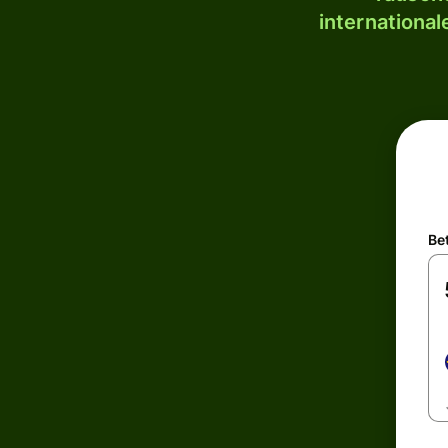
internationa
Be