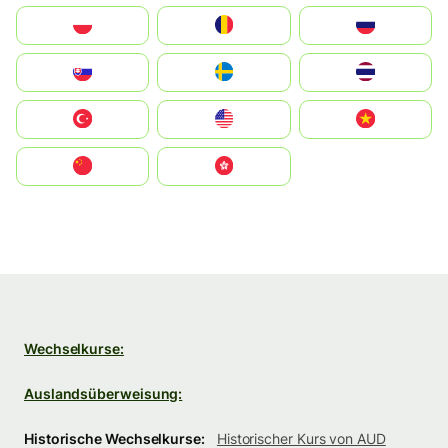
Polska
România
Россия
Slovensko
Ruoŧŧa
ไทย
Türkiye
United States
Vietnam
中国
中國香港特別行政區
Wechselkurse:
Auslandsüberweisung:
Historische Wechselkurse:
Historischer Kurs von AUD