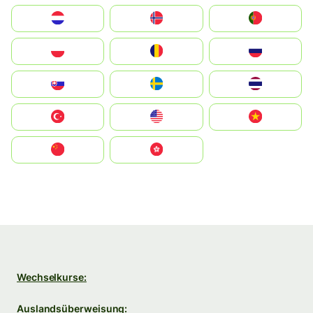
Nederland
Norge
Portugal
Polska
România
Россия
Slovensko
Ruoŧŧa
ไทย
Türkiye
United States
Vietnam
中国
中國香港特別行政區
Wechselkurse:
Auslandsüberweisung: