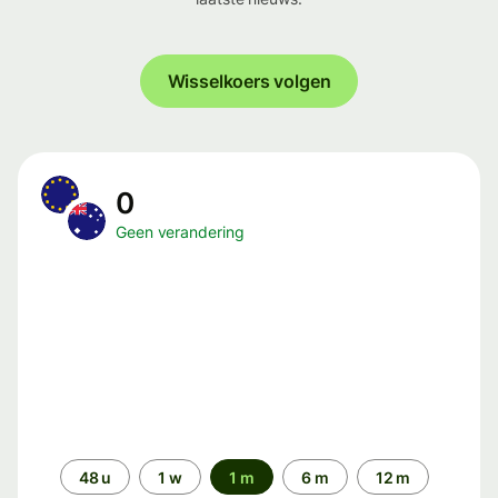
Wisselkoers volgen
0
Geen verandering
Periode
48 u
1 w
1 m
6 m
12 m