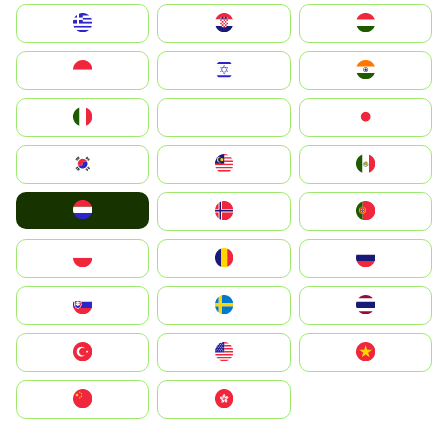
Greece
Hrvatska
Magyarország
Indonesia
Israel
India
Italia
JA
Japan
South Korea
Malay
Mexico
Nederland
Norge
Portugal
Polska
România
Россия
Slovensko
Ruoŧŧa
ไทย
Türkiye
United States
Vietnam
中国
中國香港特別行政區