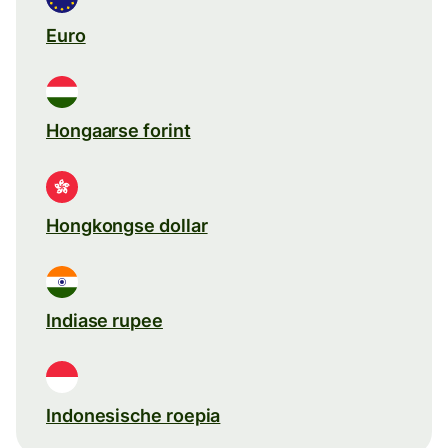
Euro
Hongaarse forint
Hongkongse dollar
Indiase rupee
Indonesische roepia