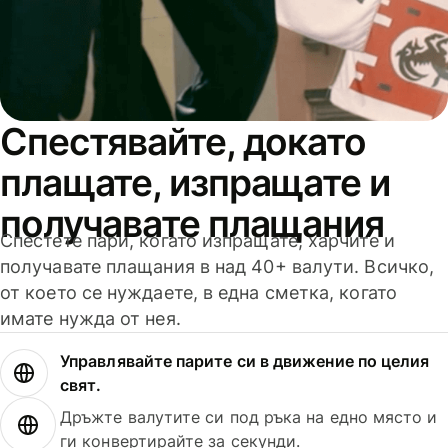
Спестявайте, докато
плащате, изпращате и
получавате плащания
Спестете пари, когато изпращате, харчите и
получавате плащания в над 40+ валути. Всичко,
от което се нуждаете, в една сметка, когато
имате нужда от нея.
Управлявайте парите си в движение по целия
свят.
Дръжте валутите си под ръка на едно място и
ги конвертирайте за секунди.