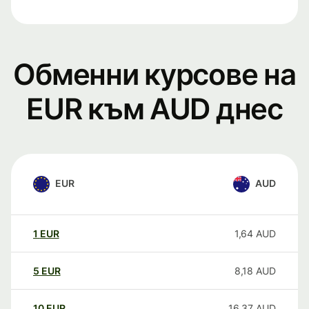
Обменни курсове на
EUR към AUD днес
EUR
AUD
1
EUR
1,64
AUD
5
EUR
8,18
AUD
10
EUR
16,37
AUD