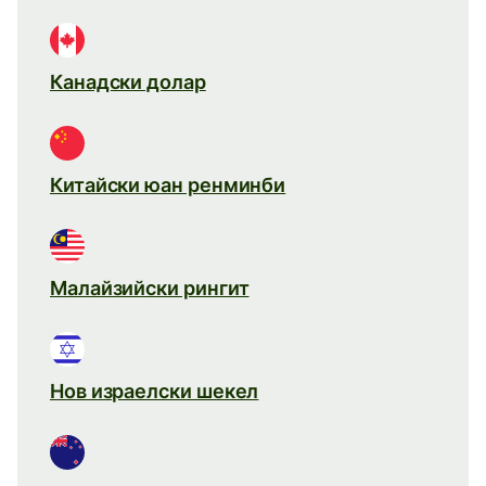
Канадски долар
Китайски юан ренминби
Малайзийски рингит
Нов израелски шекел