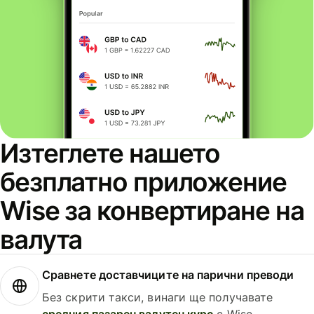
Изтеглете нашето
безплатно приложение
Wise за конвертиране на
валута
Сравнете доставчиците на парични преводи
Без скрити такси, винаги ще получавате
средния пазарен валутен курс
с Wise.