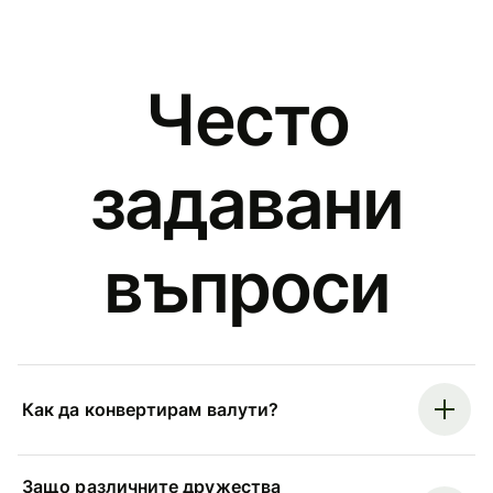
Често
задавани
въпроси
Как да конвертирам валути?
Защо различните дружества