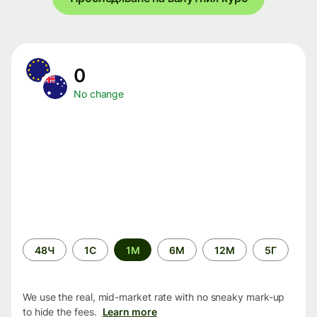
0
No change
Time
48Ч
1С
1М
6М
12М
5Г
period
We use the real, mid-market rate with no sneaky mark-up
to hide the fees.
Learn more