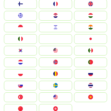
Suomi
France
United Kingdom
Greece
Hrvatska
Magyarország
Indonesia
Israel
India
Italia
JA
Japan
South Korea
Malay
Mexico
Nederland
Norge
Portugal
Polska
România
Россия
Slovensko
Ruoŧŧa
ไทย
Türkiye
United States
Vietnam
中国
中國香港特別行政區