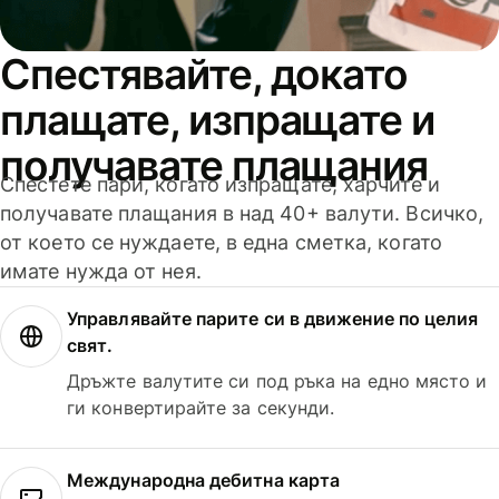
Спестявайте, докато
плащате, изпращате и
получавате плащания
Спестете пари, когато изпращате, харчите и
получавате плащания в над 40+ валути. Всичко,
от което се нуждаете, в една сметка, когато
имате нужда от нея.
Управлявайте парите си в движение по целия
свят.
Дръжте валутите си под ръка на едно място и
ги конвертирайте за секунди.
Международна дебитна карта