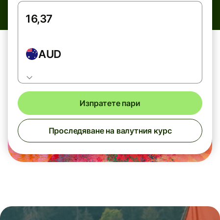
AUD
Изпратете пари
Проследяване на валутния курс