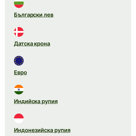
Български лев
Датска крона
Евро
Индийска рупия
Индонезийска рупия