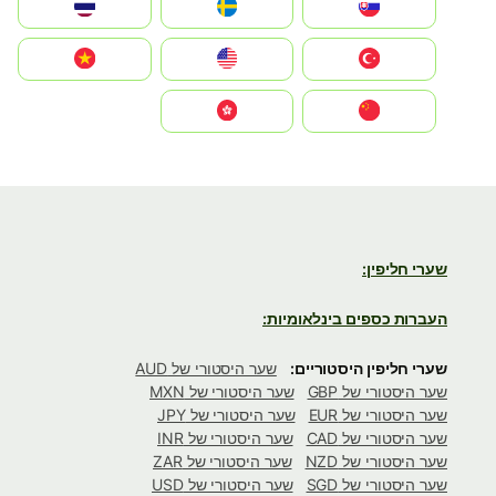
Slovensko
Ruoŧŧa
ไทย
Türkiye
United States
Vietnam
中国
中國香港特別行政區
שערי חליפין:
העברות כספים בינלאומיות:
שערי חליפין היסטוריים:
שער היסטורי של AUD
שער היסטורי של GBP
שער היסטורי של MXN
שער היסטורי של EUR
שער היסטורי של JPY
שער היסטורי של CAD
שער היסטורי של INR
שער היסטורי של NZD
שער היסטורי של ZAR
שער היסטורי של SGD
שער היסטורי של USD