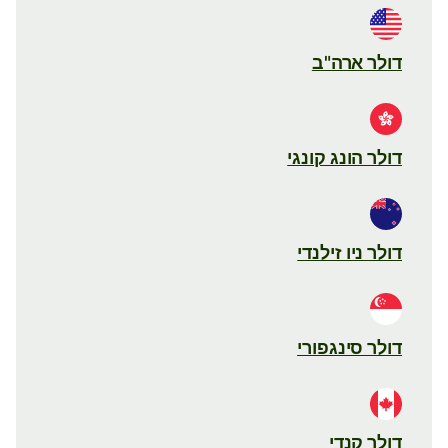
דולר ארה"ב
דולר הונג קונגי
דולר ניו זילנדי
דולר סינגפורי
דולר קנדי