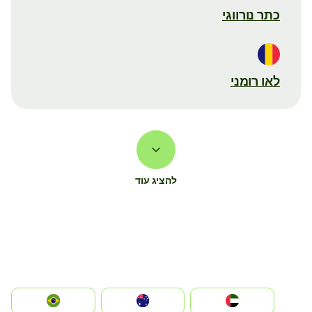
כתר נורווגי
לאו רומני
להציג עוד
الإمارات العربية المتحدة
Australia
Brazil