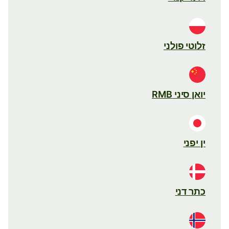
זלוטי פולני
יואן סיני RMB
ין יפני
כתר דני