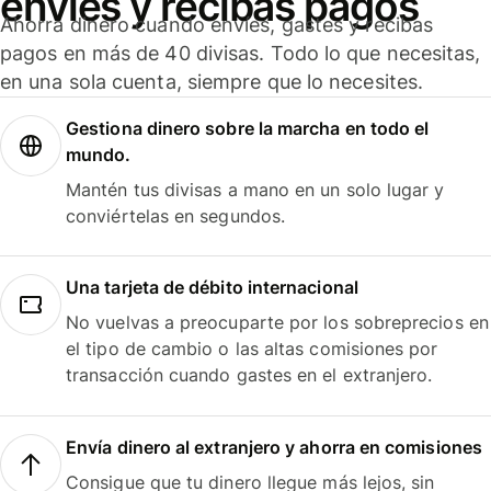
envíes y recibas pagos
Ahorra dinero cuando envíes, gastes y recibas
pagos en más de 40 divisas. Todo lo que necesitas,
en una sola cuenta, siempre que lo necesites.
Gestiona dinero sobre la marcha en todo el
mundo.
Mantén tus divisas a mano en un solo lugar y
conviértelas en segundos.
Una tarjeta de débito internacional
No vuelvas a preocuparte por los sobreprecios en
el tipo de cambio o las altas comisiones por
transacción cuando gastes en el extranjero.
Envía dinero al extranjero y ahorra en comisiones
Consigue que tu dinero llegue más lejos, sin