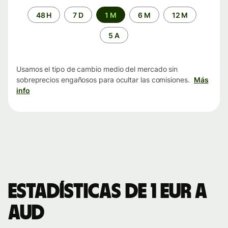
Periodo
48 H
7 D
1 M
6 M
12 M
de
tiempo
5 A
Usamos el tipo de cambio medio del mercado sin
sobreprecios engañosos para ocultar las comisiones.
Más
info
Estadísticas de 1 EUR a
AUD