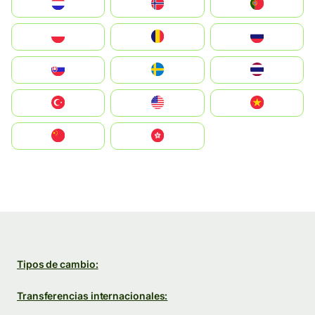
Nederland
Norge
Portugal
Polska
România
Россия
Slovensko
Ruoŧŧa
ไทย
Türkiye
United States
Vietnam
中国
中國香港特別行政區
Tipos de cambio:
Transferencias internacionales: