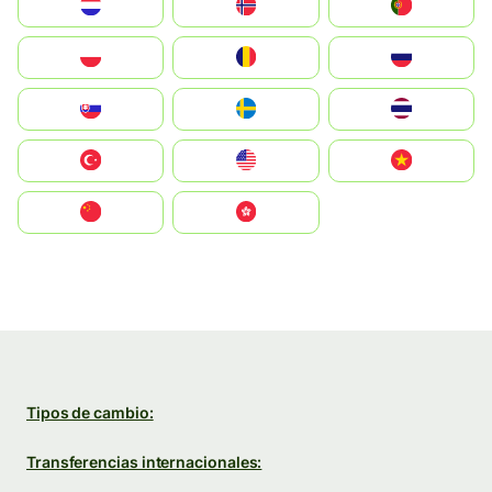
Nederland
Norge
Portugal
Polska
România
Россия
Slovensko
Ruoŧŧa
ไทย
Türkiye
United States
Vietnam
中国
中國香港特別行政區
Tipos de cambio:
Transferencias internacionales: