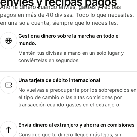
envíes y recibas pagos
Ahorra dinero cuando envíes, gastes y recibas
pagos en más de 40 divisas. Todo lo que necesitas,
en una sola cuenta, siempre que lo necesites.
Gestiona dinero sobre la marcha en todo el
mundo.
Mantén tus divisas a mano en un solo lugar y
conviértelas en segundos.
Una tarjeta de débito internacional
No vuelvas a preocuparte por los sobreprecios en
el tipo de cambio o las altas comisiones por
transacción cuando gastes en el extranjero.
Envía dinero al extranjero y ahorra en comisiones
Consigue que tu dinero llegue más lejos, sin