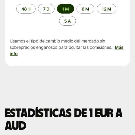
Periodo
48 H
7 D
1 M
6 M
12 M
de
tiempo
5 A
Usamos el tipo de cambio medio del mercado sin
sobreprecios engañosos para ocultar las comisiones.
Más
info
Estadísticas de 1 EUR a
AUD