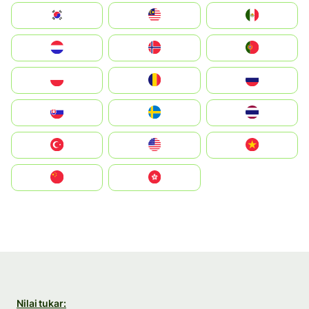
South Korea
Malay
Mexico
Nederland
Norge
Portugal
Polska
România
Россия
Slovensko
Ruoŧŧa
ไทย
Türkiye
United States
Vietnam
中国
中國香港特別行政區
Nilai tukar: