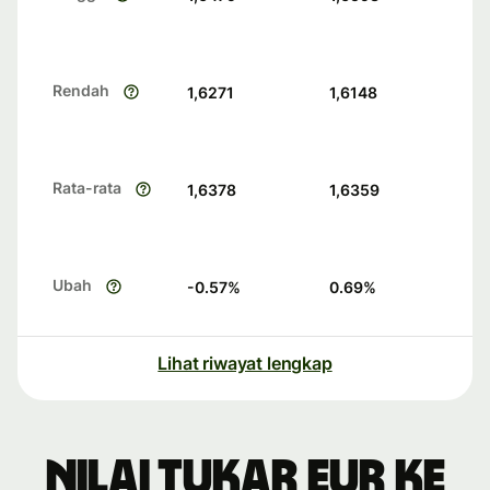
Rendah
1,6271
1,6148
Rata-rata
1,6378
1,6359
Ubah
-0.57
%
0.69
%
Lihat riwayat lengkap
Nilai tukar EUR ke