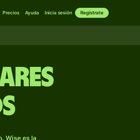
Precios
Ayuda
Inicia sesión
Regístrate
lares
os
. Wise es la