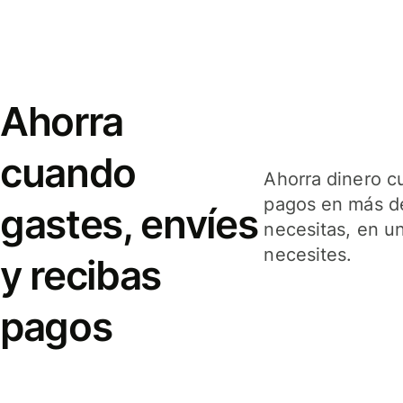
Ahorra
cuando
Ahorra dinero c
pagos en más de
gastes, envíes
necesitas, en u
necesites.
y recibas
pagos