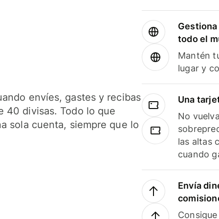
Gestiona 
todo el 
Mantén tu
lugar y c
uando envíes, gastes y recibas
Una tarje
 40 divisas. Todo lo que
No vuelva
na sola cuenta, siempre que lo
sobreprec
las altas
cuando ga
Envía din
comision
Consigue 