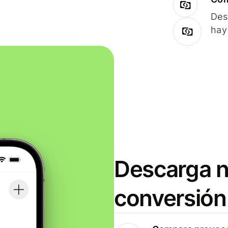
Des
hay
Descarga n
conversión