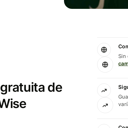
Com
Sin
cam
gratuita de
Sig
Gua
 Wise
var
Com