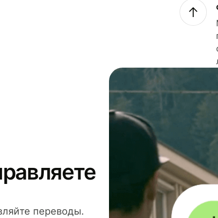
правляете
вляйте переводы.