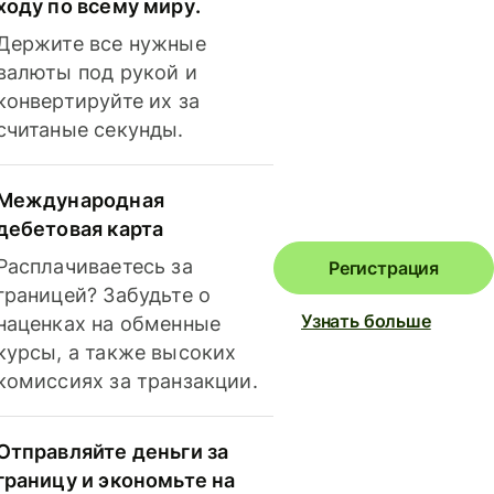
ходу по всему миру.
Держите все нужные
валюты под рукой и
конвертируйте их за
считаные секунды.
Международная
дебетовая карта
Расплачиваетесь за
Регистрация
границей? Забудьте о
Узнать больше
наценках на обменные
курсы, а также высоких
комиссиях за транзакции.
Отправляйте деньги за
границу и экономьте на