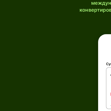
междун
конвертиров
Су