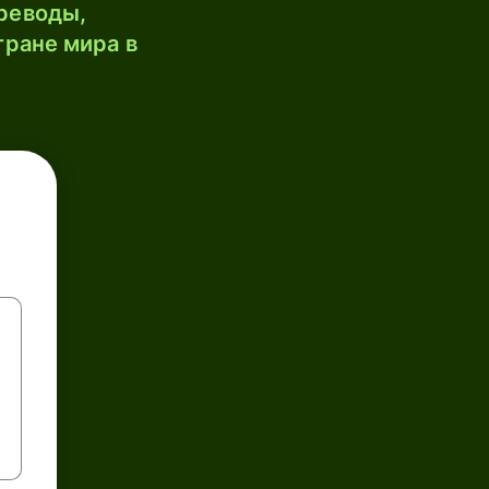
реводы,
тране мира в