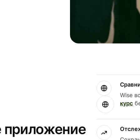
Сравн
Wise в
курс
бе
е приложение
Отсле
Сохран