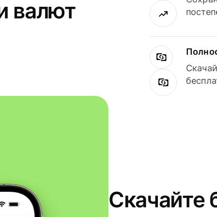
и валют
постеп
Полнос
Скачай
беспла
Скачайте 