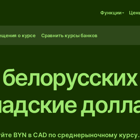
Функции
Цен
ещения о курсе
Сравнить курсы банков
 белорусских
надские долл
йте BYN в CAD по среднерыночному курсу.