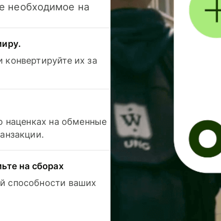
се необходимое на
миру.
 конвертируйте их за
 о наценках на обменные
ранзакции.
мьте на сборах
й способности ваших