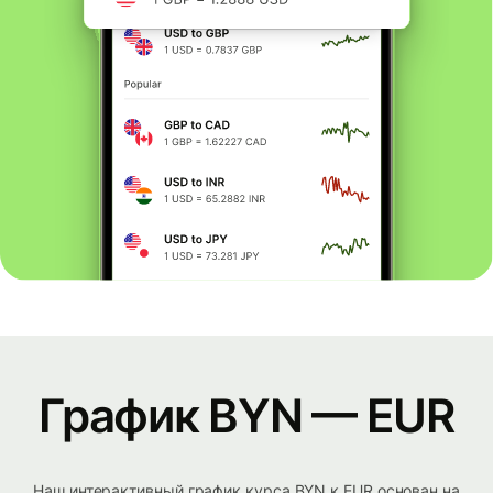
График BYN — EUR
Наш интерактивный график курса BYN к EUR основан на