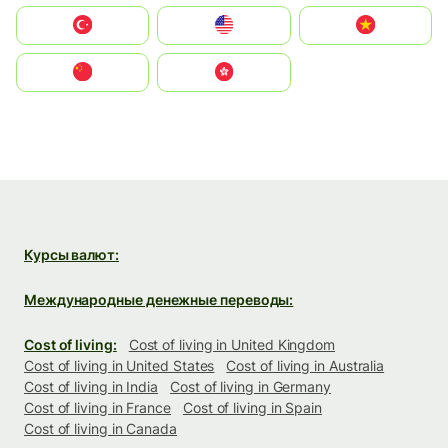
Türkiye
United States
Vietnam
中国
中國香港特別行政區
Курсы валют:
Международные денежные переводы:
Cost of living:
Cost of living in United Kingdom
Cost of living in United States
Cost of living in Australia
Cost of living in India
Cost of living in Germany
Cost of living in France
Cost of living in Spain
Cost of living in Canada