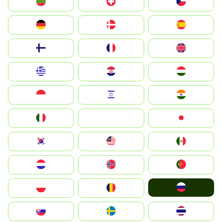
България
Switzerland
Czechia
Deutschland
Denmark
España
Suomi
France
United Kingdom
Greece
Hrvatska
Magyarország
Indonesia
Israel
India
Italia
JA
Japan
South Korea
Malay
Mexico
Nederland
Norge
Portugal
Россия
Polska
România
Slovensko
Ruoŧŧa
ไทย