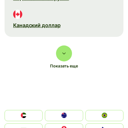
Канадский доллар
Показать еще
الإمارات العربية المتحدة
Australia
Brazil