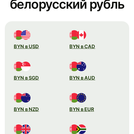
белорусский рубль
BYN в USD
BYN в CAD
BYN в SGD
BYN в AUD
BYN в NZD
BYN в EUR