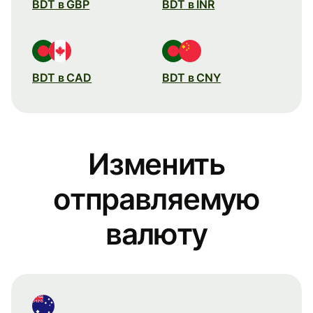
BDT в GBP
BDT в INR
BDT в CAD
BDT в CNY
Изменить
отправляемую
валюту