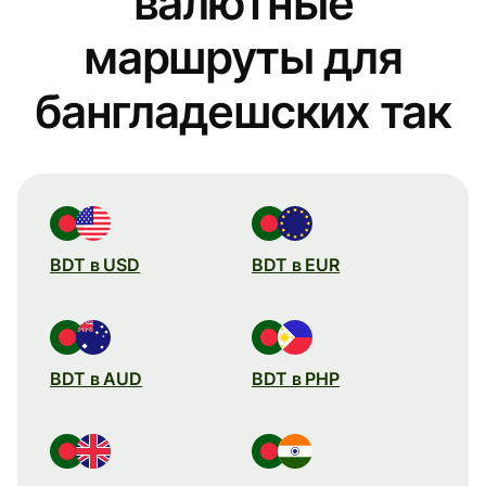
валютные
маршруты для
бангладешских так
BDT в USD
BDT в EUR
BDT в AUD
BDT в PHP