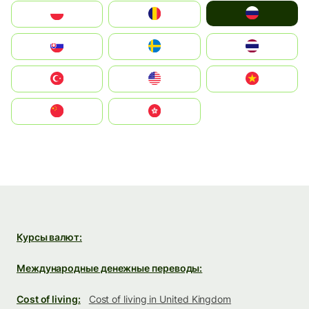
Россия
Polska
România
Slovensko
Ruoŧŧa
ไทย
Türkiye
United States
Vietnam
中国
中國香港特別行政區
Курсы валют:
Международные денежные переводы:
Cost of living:
Cost of living in United Kingdom