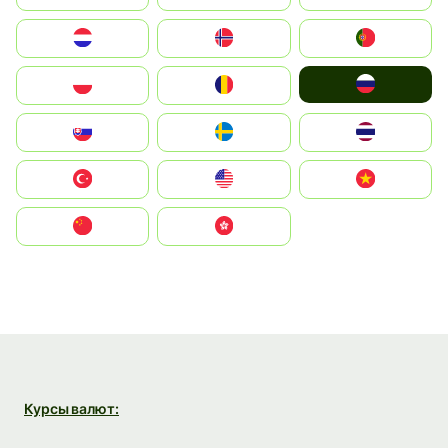
Nederland
Norge
Portugal
Россия
Polska
România
Slovensko
Ruoŧŧa
ไทย
Türkiye
United States
Vietnam
中国
中國香港特別行政區
Курсы валют: