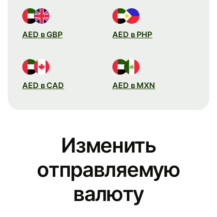
AED в GBP
AED в PHP
AED в CAD
AED в MXN
Изменить
отправляемую
валюту