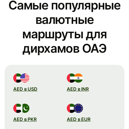
Самые популярные
валютные
маршруты для
дирхамов ОАЭ
AED в USD
AED в INR
AED в PKR
AED в EUR