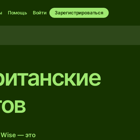
ы
Помощь
Войти
Зарегистрироваться
ританские
гов
 Wise — это