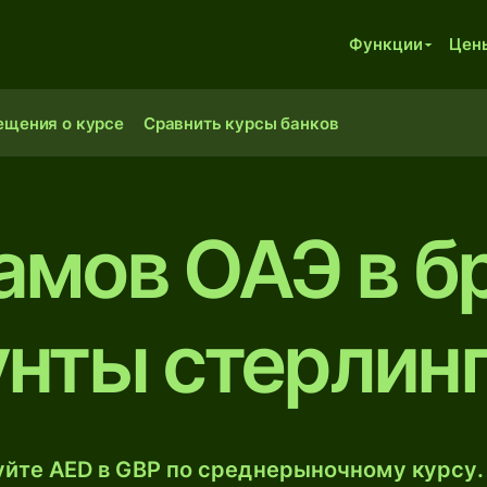
Функции
Цен
ещения о курсе
Сравнить курсы банков
амов ОАЭ в б
нты стерлин
йте AED в GBP по среднерыночному курсу.