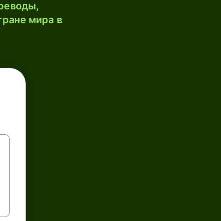
реводы,
тране мира в