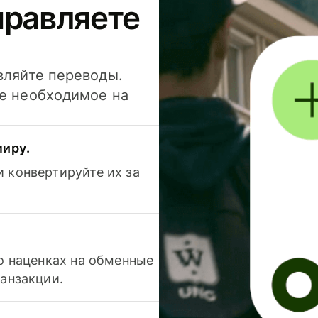
правляете
вляйте переводы.
се необходимое на
миру.
 конвертируйте их за
 о наценках на обменные
ранзакции.