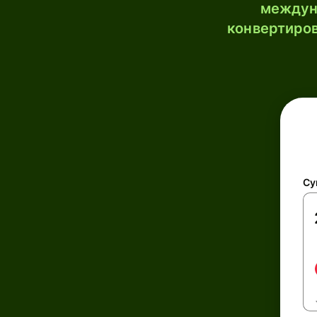
междун
конвертиров
Су