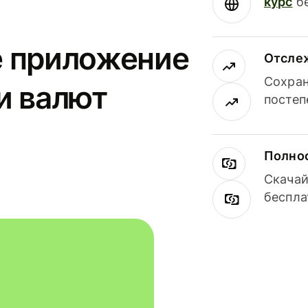
курс
бе
е приложение
Отсле
Сохран
и валют
постеп
Полнос
Скачай
беспла