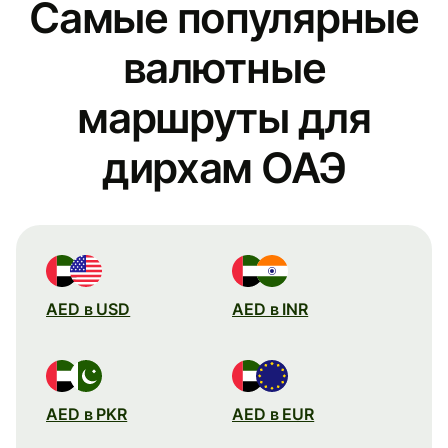
Самые популярные
валютные
маршруты для
дирхам ОАЭ
AED в USD
AED в INR
AED в PKR
AED в EUR