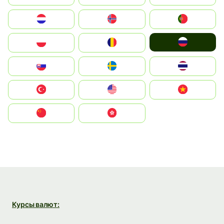
Nederland
Norge
Portugal
Россия
Polska
România
Slovensko
Ruoŧŧa
ไทย
Türkiye
United States
Vietnam
中国
中國香港特別行政區
Курсы валют: