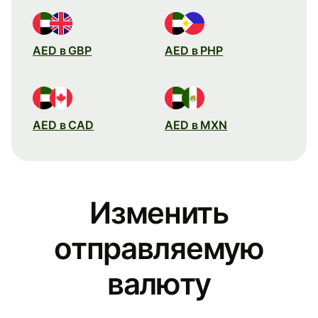
AED в GBP
AED в PHP
AED в CAD
AED в MXN
Изменить
отправляемую
валюту