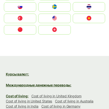
Slovensko
Ruoŧŧa
ไทย
Türkiye
United States
Vietnam
中国
中國香港特別行政區
Курсы валют:
Международные денежные переводы:
Cost of living:
Cost of living in United Kingdom
Cost of living in United States
Cost of living in Australia
Cost of living in India
Cost of living in Germany