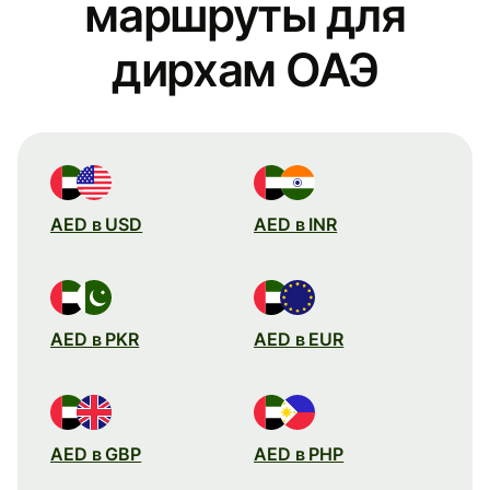
маршруты для
дирхам ОАЭ
AED в USD
AED в INR
AED в PKR
AED в EUR
AED в GBP
AED в PHP