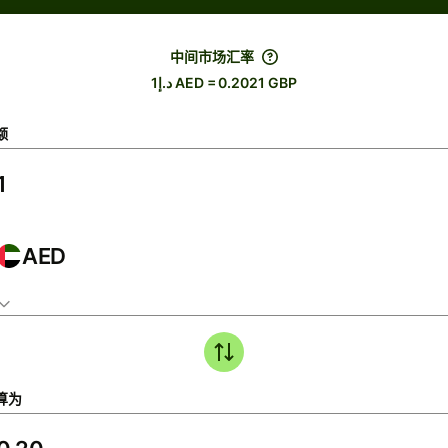
中间市场汇率
د.إ1 AED = 0.2021 GBP
额
AED
算为