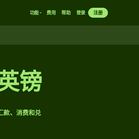
功能
费用
帮助
登录
注册
兑英镑
样汇款、消费和兑