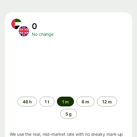
0
No change
Time
48 h
1 t
1 m
6 m
12 m
period
5 g
We use the real, mid-market rate with no sneaky mark-up