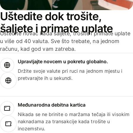
Uštedite dok trošite,
šaljete i primate uplate
Uštedite novac kada šaljete, trošite i primate uplate
u više od 40 valuta. Sve što trebate, na jednom
računu, kad god vam zatreba.
Upravljajte novcem u pokretu globalno.
Držite svoje valute pri ruci na jednom mjestu i
pretvarajte ih u sekundi.
Međunarodna debitna kartica
Nikada se ne brinite o maržama tečaja ili visokim
naknadama za transakcije kada trošite u
inozemstvu.