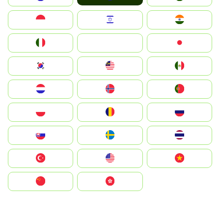
Indonesia
Israel
India
Italia
JA
Japan
South Korea
Malay
Mexico
Nederland
Norge
Portugal
Polska
România
Россия
Slovensko
Ruoŧŧa
ไทย
Türkiye
United States
Vietnam
中国
中國香港特別行政區