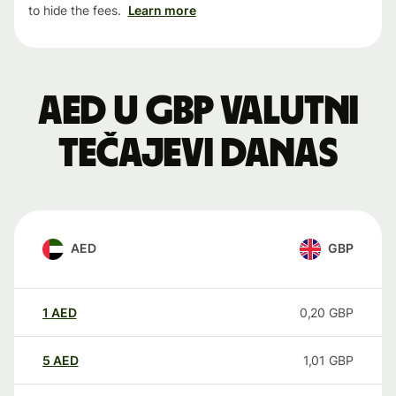
to hide the fees.
Learn more
AED u GBP valutni
tečajevi danas
AED
GBP
1
AED
0,20
GBP
5
AED
1,01
GBP