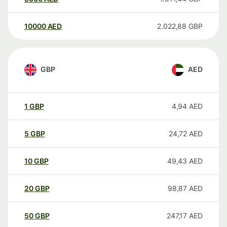
10000
AED
2.022,88
GBP
GBP
AED
1
GBP
4,94
AED
5
GBP
24,72
AED
10
GBP
49,43
AED
20
GBP
98,87
AED
50
GBP
247,17
AED