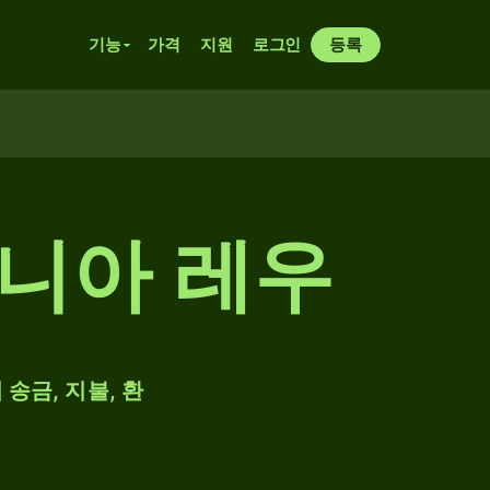
기능
가격
지원
로그인
등록
마니아 레우
 송금, 지불, 환