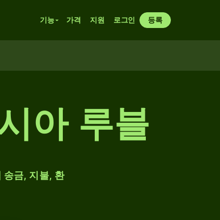
기능
가격
지원
로그인
등록
러시아 루블
 송금, 지불, 환