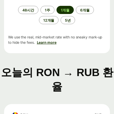
기
48시간
1주
1개월
6개월
간
12개월
5년
We use the real, mid-market rate with no sneaky mark-up
to hide the fees.
Learn more
오늘의 RON → RUB 환
율