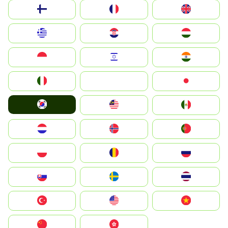
Suomi
France
United Kingdom
Greece
Hrvatska
Magyarország
Indonesia
Israel
India
Italia
JA
Japan
South Korea
Malay
Mexico
Nederland
Norge
Portugal
Polska
România
Россия
Slovensko
Ruoŧŧa
ไทย
Türkiye
United States
Vietnam
中国
中國香港特別行政區