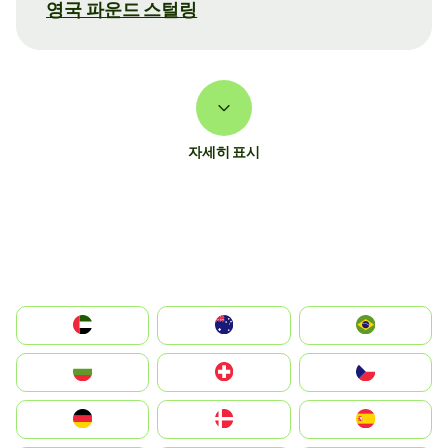
영국 파운드 스털링
자세히 표시
الإمارات العربية المتحدة
Australia
Brazil
България
Switzerland
Czechia
Deutschland
Denmark
España