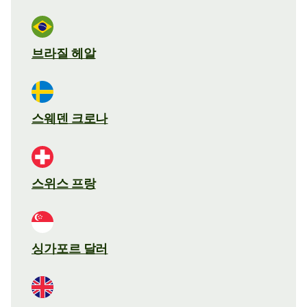
브라질 헤알
스웨덴 크로나
스위스 프랑
싱가포르 달러