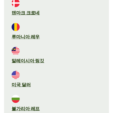
덴마크 크로네
루마니아 레우
말레이시아 링깃
미국 달러
불가리아 레프