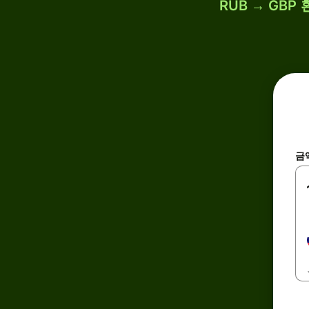
RUB → GBP
금