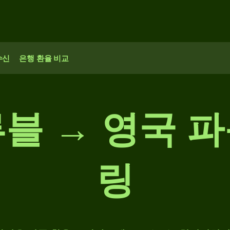
수신
은행 환율 비교
블 → 영국 
링