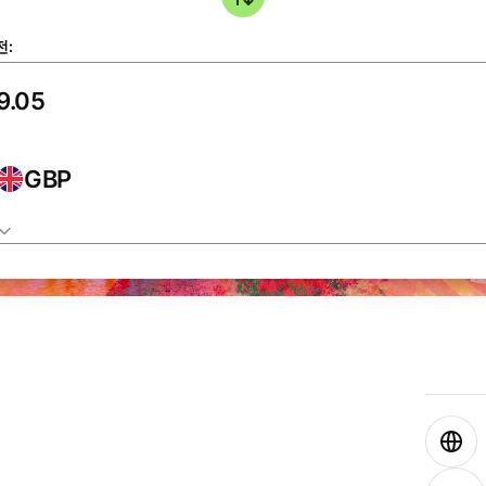
전:
GBP