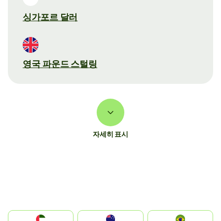
싱가포르 달러
영국 파운드 스털링
자세히 표시
الإمارات العربية المتحدة
Australia
Brazil