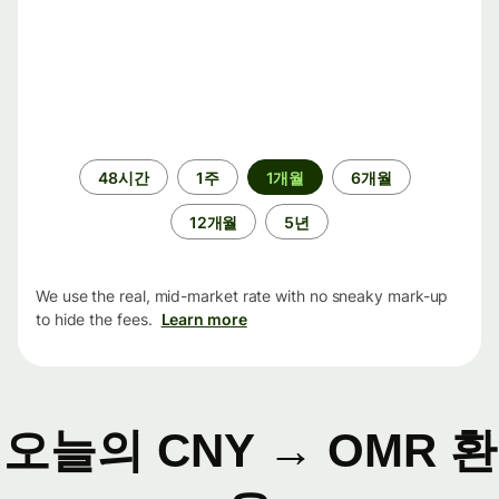
기
48시간
1주
1개월
6개월
간
12개월
5년
We use the real, mid-market rate with no sneaky mark-up
to hide the fees.
Learn more
오늘의 CNY → OMR 환