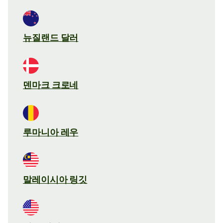
뉴질랜드 달러
덴마크 크로네
루마니아 레우
말레이시아 링깃