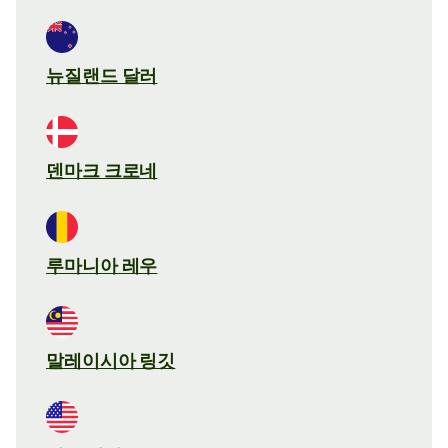
뉴질랜드 달러
덴마크 크로네
루마니아 레우
말레이시아 링깃