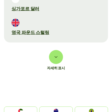
싱가포르 달러
영국 파운드 스털링
자세히 표시
الإمارات العربية المتحدة
Australia
Brazil