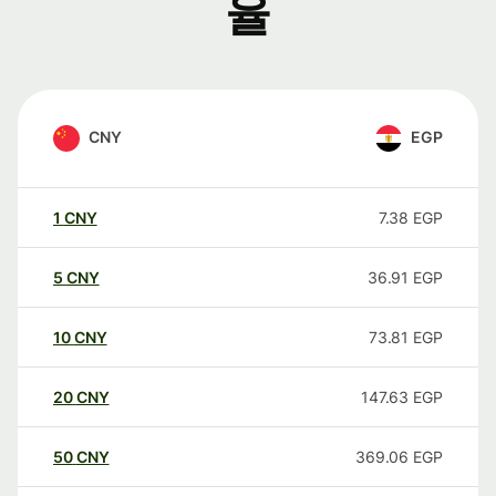
율
CNY
EGP
1
CNY
7.38
EGP
5
CNY
36.91
EGP
10
CNY
73.81
EGP
20
CNY
147.63
EGP
50
CNY
369.06
EGP